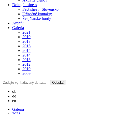
Aktivity členov
Doing business
Fact sheet - Slovensko
Užitočné kontakty
Švajčiarske fondy
Archív
Galéria
2021
2019
2018
2016
2015
2014
2013
2012
2010
2009
sk
de
en
Galéria
2021