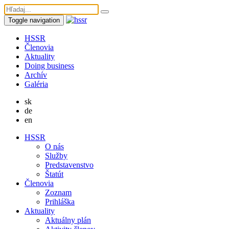
Toggle navigation
HSSR
Členovia
Aktuality
Doing business
Archív
Galéria
sk
de
en
HSSR
O nás
Služby
Predstavenstvo
Štatút
Členovia
Zoznam
Prihláška
Aktuality
Aktuálny plán