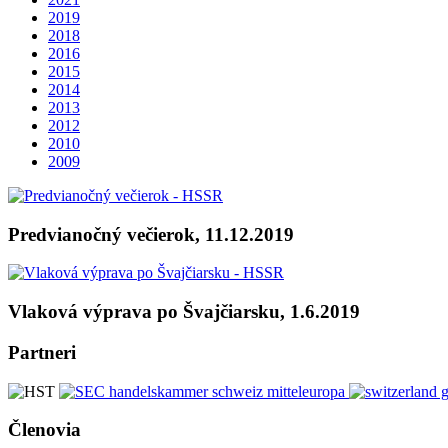
2019
2018
2016
2015
2014
2013
2012
2010
2009
Predvianočný večierok, 11.12.2019
Vlaková výprava po Švajčiarsku, 1.6.2019
Partneri
Členovia