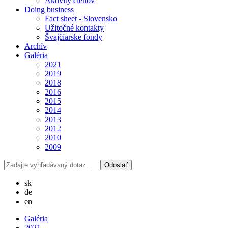
Aktivity členov
Doing business
Fact sheet - Slovensko
Užitočné kontakty
Švajčiarske fondy
Archív
Galéria
2021
2019
2018
2016
2015
2014
2013
2012
2010
2009
sk
de
en
Galéria
2021