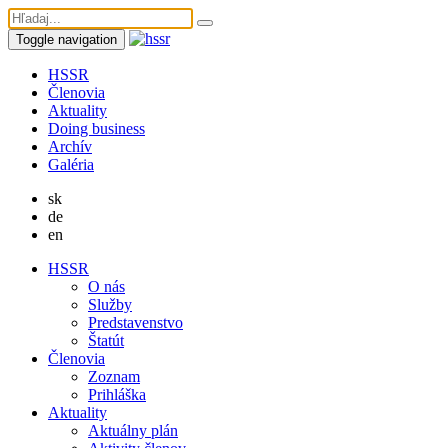
Toggle navigation
HSSR
Členovia
Aktuality
Doing business
Archív
Galéria
sk
de
en
HSSR
O nás
Služby
Predstavenstvo
Štatút
Členovia
Zoznam
Prihláška
Aktuality
Aktuálny plán