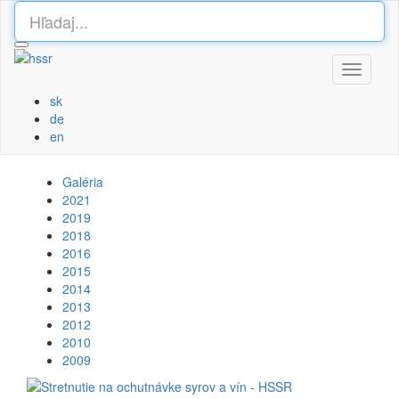
Toggle
navigati
sk
de
en
Galéria
2021
2019
2018
2016
2015
2014
2013
2012
2010
2009