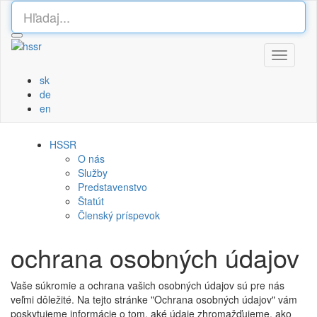
Toggle
navigati
sk
de
en
HSSR
O nás
Služby
Predstavenstvo
Štatút
Členský príspevok
ochrana osobných údajov
Vaše súkromie a ochrana vašich osobných údajov sú pre nás
veľmi dôležité. Na tejto stránke "Ochrana osobných údajov" vám
poskytujeme informácie o tom, aké údaje zhromažďujeme, ako