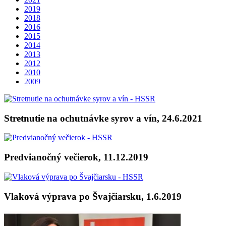
2019
2018
2016
2015
2014
2013
2012
2010
2009
Stretnutie na ochutnávke syrov a vín, 24.6.2021
Predvianočný večierok, 11.12.2019
Vlaková výprava po Švajčiarsku, 1.6.2019