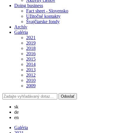
Aktivity členov
Doing business
Fact sheet - Slovensko
Užitočné kontakty
Švajčiarske fondy
Archív
Galéria
2021
2019
2018
2016
2015
2014
2013
2012
2010
2009
sk
de
en
Galéria
2021