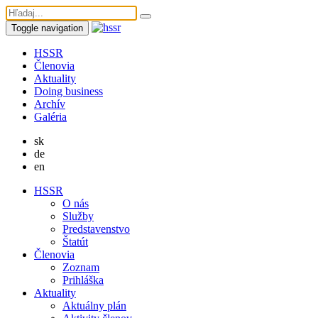
Toggle navigation
HSSR
Členovia
Aktuality
Doing business
Archív
Galéria
sk
de
en
HSSR
O nás
Služby
Predstavenstvo
Štatút
Členovia
Zoznam
Prihláška
Aktuality
Aktuálny plán