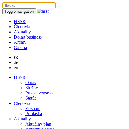
Toggle navigation
HSSR
Členovia
Aktuality
Doing business
Archív
Galéria
sk
de
en
HSSR
O nás
Služby
Predstavenstvo
Štatút
Členovia
Zoznam
Prihláška
Aktuality
Aktuálny plán