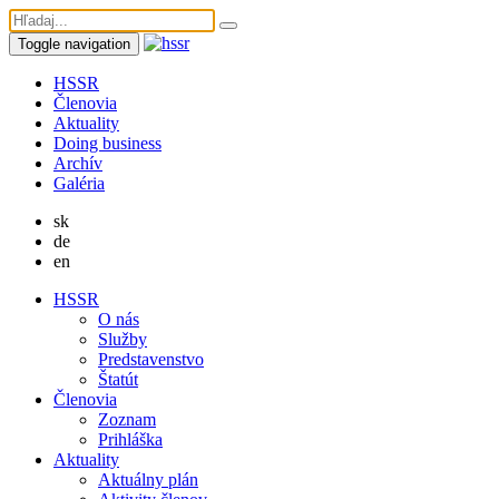
Toggle navigation
HSSR
Členovia
Aktuality
Doing business
Archív
Galéria
sk
de
en
HSSR
O nás
Služby
Predstavenstvo
Štatút
Členovia
Zoznam
Prihláška
Aktuality
Aktuálny plán