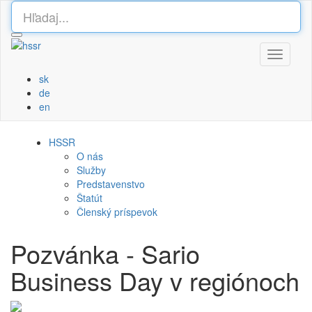
Toggle
navigati
sk
de
en
HSSR
O nás
Služby
Predstavenstvo
Štatút
Členský príspevok
Pozvánka - Sario
Business Day v regiónoch