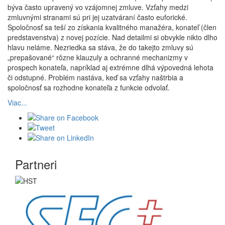
býva často upravený vo vzájomnej zmluve. Vzťahy medzi
zmluvnými stranami sú pri jej uzatváraní často euforické.
Spoločnosť sa teší zo získania kvalitného manažéra, konateľ (člen
predstavenstva) z novej pozície. Nad detailmi si obvykle nikto dlho
hlavu neláme. Nezriedka sa stáva, že do takejto zmluvy sú
„prepašované“ rôzne klauzuly a ochranné mechanizmy v
prospech konateľa, napríklad aj extrémne dlhá výpovedná lehota
či odstupné. Problém nastáva, keď sa vzťahy naštrbia a
spoločnosť sa rozhodne konateľa z funkcie odvolať.
Viac...
Partneri