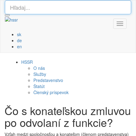
Toggle
navigati
sk
de
en
HSSR
O nás
Služby
Predstavenstvo
Štatút
Členský príspevok
Čo s konateľskou zmluvou
po odvolaní z funkcie?
Vzťah medzi spoločnosťou a konateľom (členom predstavenstva)